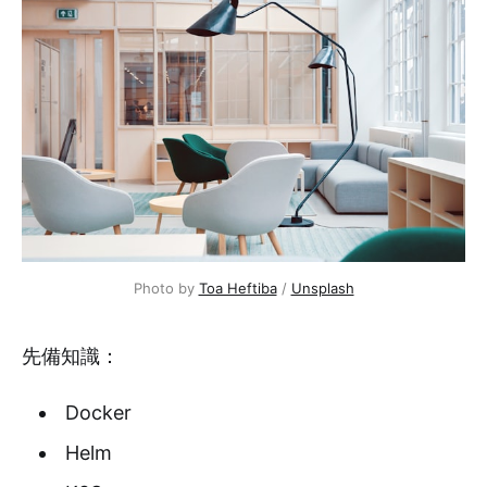
Photo by
Toa Heftiba
/
Unsplash
先備知識：
Docker
Helm