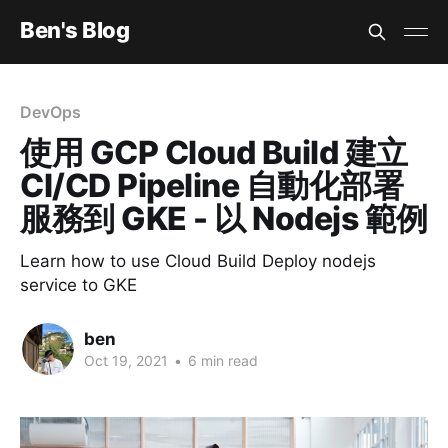
Ben's Blog
DevOps
使用 GCP Cloud Build 建立
CI/CD Pipeline 自動化部署
服務到 GKE - 以 Nodejs 範例
Learn how to use Cloud Build Deploy nodejs
service to GKE
ben
Oct 19, 2021
•
6 min read