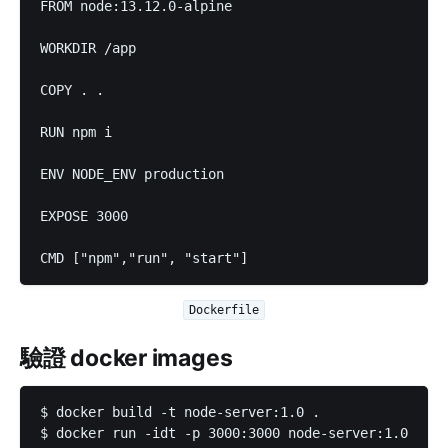
FROM node:13.12.0-alpine

WORKDIR /app

COPY . .

RUN npm i

ENV NODE_ENV production

EXPOSE 3000

CMD ["npm","run", "start"]
Dockerfile
驗證 docker images
$ docker build -t node-server:1.0 .

$ docker run -idt -p 3000:3000 node-server:1.0
