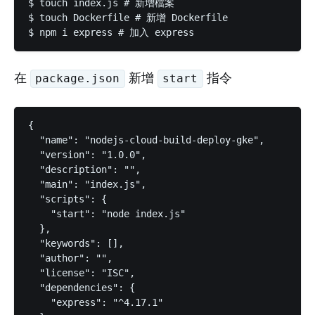
$ touch index.js # 新增檔案

$ touch Dockerfile # 新增 Dockerfile

$ npm i express # 加入 express
在
新增
指令
package.json
start
{

  "name": "nodejs-cloud-build-deploy-gke",

  "version": "1.0.0",

  "description": "",

  "main": "index.js",

  "scripts": {

    "start": "node index.js"

  },

  "keywords": [],

  "author": "",

  "license": "ISC",

  "dependencies": {

    "express": "^4.17.1"
