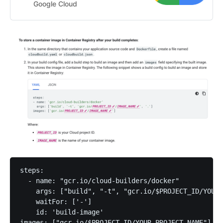
Google Cloud
steps:

  - name: "gcr.io/cloud-builders/docker"

    args: ["build", "-t", "gcr.io/$PROJECT_ID/YOUR_
    waitFor: ['-']

    id: 'build-image'

images: ["gcr.io/$PROJECT_ID/YOUR_PROJECT_NAME"]