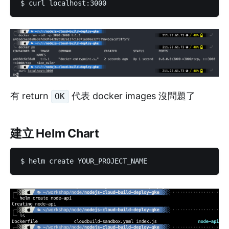
$ curl localhost:3000
有 return
代表 docker images 沒問題了
OK
建立 Helm Chart
$ helm create YOUR_PROJECT_NAME