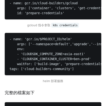
- name: gcr.io/cloud-builders/gcloud

    args: ['container', 'clusters', 'get-credential
    id: 'prepare-credentials'
gcloud 指令拿取
k8s credentials
- name: 'gcr.io/$PROJECT_ID/helm'

    args: ['--namespace=default','upgrade','--insta
    env:

    - 'CLOUDSDK_COMPUTE_ZONE=asia-east1'

    - 'CLOUDSDK_CONTAINER_CLUSTER=ben-prod'

    waitFor: ['build-image', 'prepare-credentials']

tags: ['cloud-builders-community']
helm 部署服務
完整的檔案如下