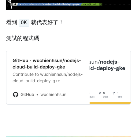
看到
就代表好了！
OK
測試的程式碼
GitHub - wuchienhsun/nodejs-
cloud-build-deploy-gke
Contribute to wuchienhsun/nodejs-
cloud-build-deploy-gke
development by creating an
account on GitHub.
GitHub
wuchienhsun