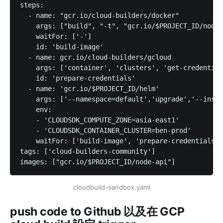
steps:

  - name: "gcr.io/cloud-builders/docker"

    args: ["build", "-t", "gcr.io/$PROJECT_ID/node-
    waitFor: ['-']

    id: 'build-image'

  - name: gcr.io/cloud-builders/gcloud

    args: ['container', 'clusters', 'get-credential
    id: 'prepare-credentials'

  - name: 'gcr.io/$PROJECT_ID/helm'

    args: ['--namespace=default','upgrade','--insta
    env:

    - 'CLOUDSDK_COMPUTE_ZONE=asia-east1'

    - 'CLOUDSDK_CONTAINER_CLUSTER=ben-prod'

    waitFor: ['build-image', 'prepare-credentials']

tags: ['cloud-builders-community']

cloudbuild-sandbox.yaml
push code to Github 以及在 GCP