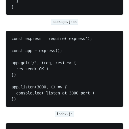
  }

package.json
const express = require('express');

const app = express();

app.get('/', (req, res) => {

  res.send('OK')

})

app.listen(3000, () => {

  console.log('listen at 3000 port')

index.js