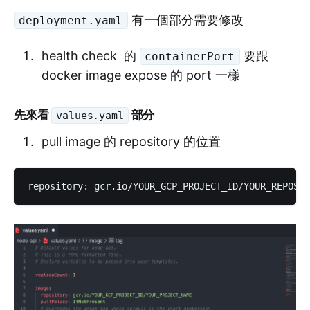
有一個部分需要修改
deployment.yaml
health check 的
要跟
containerPort
docker image expose 的 port 一樣
先來看
部分
values.yaml
pull image 的 repository 的位置
repository: gcr.io/YOUR_GCP_PROJECT_ID/YOUR_REPOSIT