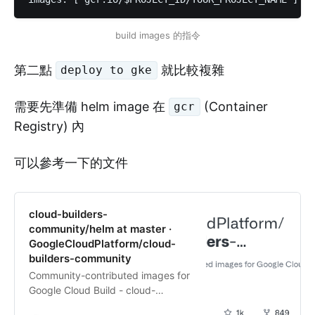
build images 的指令
第二點
就比較複雜
deploy to gke
需要先準備 helm image 在
(Container
gcr
Registry) 內
可以參考一下的文件
cloud-builders-
community/helm at master ·
GoogleCloudPlatform/cloud-
builders-community
Community-contributed images for
Google Cloud Build - cloud-
builders-community/helm at master