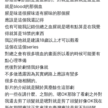
就是blood的那個血
腥是味道很腥味道有腥味的那個腥
應該是這個我還記得
也有可能我記錯但總之血腥就是嗯有點算是在我覺
得就算是18禁的東西
我記得他就是建議18歲以上才可以觀看
這個在這個series
對總之會有很多噴血的畫面所以看的時候可能要有
點心理準備
然後對於劇情我好像就
不多做透露因為其實網路上應該有蠻多
很多在做相關的。
影片的介紹就是關於異塵餘生這部劇
的一些在講什麼。之類的。嗯OK那除了看劇之外對
我還去剪了頭髮就是嗯對就是剪了頭髮好像OK我在
新年期間應該正常來講在臺灣應該是剪不到頭髮