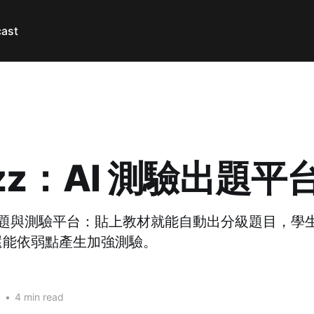
ast
zzz：AI 測驗出題平
出題與測驗平台：貼上教材就能自動出分級題目，學生用 M
還能依弱點產生加強測驗。
6
•
4 min read