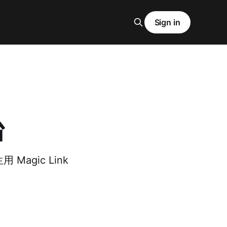
Sign in
台
agic Link