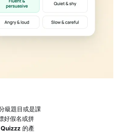
分級題目或是課
、標好假名或拼
叫
Quizzz
的產