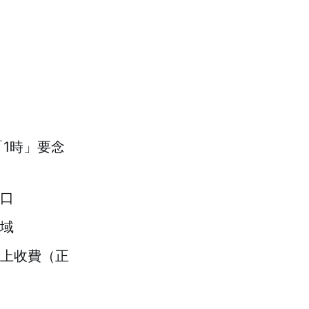
「1時」要念
口
域
上收費（正