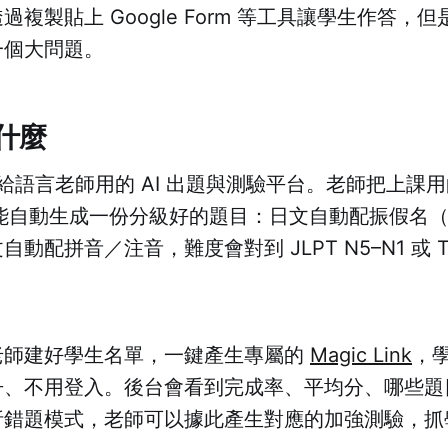
複製貼上 Google Form 等工具讓學生作答，
一個大問題。
是什麼
是一個給語言老師用的 AI 出題與測驗平台。老師把上課
就能自動生成一份分級好的題目：日文自動配振假名
動配拼音／注音，難度會對到 JLPT N5–N1 或 TOC
老師建好學生名單，一鍵產生專屬的
Magic Link
，
冊、不用登入。後台會看到完成率、平均分、哪些題
析錯題模式，老師可以據此產生對應的加強測驗，抓