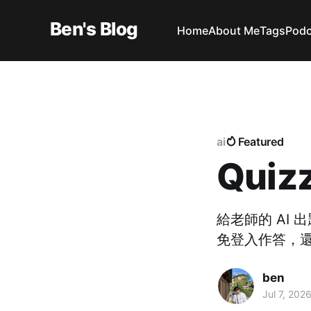
Ben's Blog
Home
About Me
Tags
Podc
ai
Featured
Qui
給老師的 AI 
免登入作答，
ben
Jul 7, 202