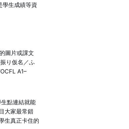
但是學生成績等資
用的圖片或課文
（振り仮名／ふ
FL A1–
學生點連結就能
目大家最常錯
學生真正卡住的