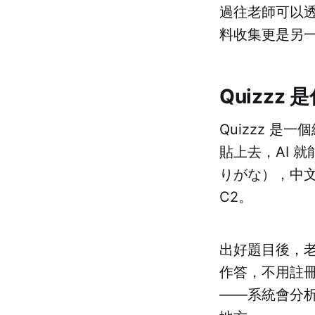
過往老師可以透過
料收集更是另
Quizzz 
Quizzz 
貼上去，AI 
りがな），中文自
C2。
出好題目後，
作答，不用註
——系統會分