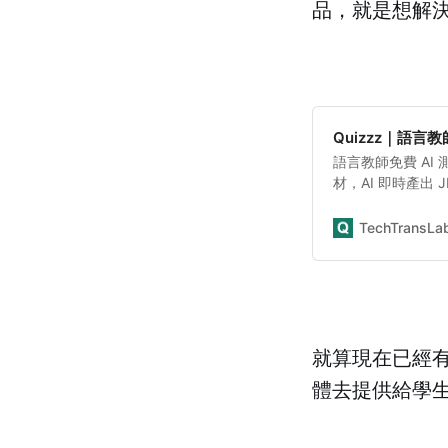
品，就是想解
Quizzz｜語言教師
語言教師免費 A
材，AI 即時產出 J
Link 免註冊作
TechTransLa
就算現在已經有
體去提供給學