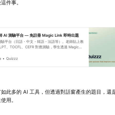
決這件事。
 AI 測驗平台 — 免註冊 Magic Link 即時出題
I 測驗平台（日語・中文・韓語・法語等）。老師貼上教
LPT、TOCFL、CEFR 對應測驗，學生透過 Magic
答，即時追蹤學習盲點。
b
Quizzz
如此多的 AI 工具，但透過對話窗產生的題目，還
生使用。