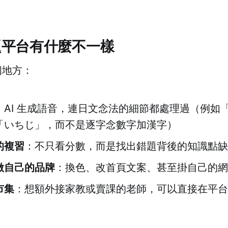
題平台有什麼不一樣
個地方：
：AI 生成語音，連日文念法的細節都處理過（例如
「いちじ」，而不是逐字念數字加漢字）
的複習
：不只看分數，而是找出錯題背後的知識點缺
做自己的品牌
：換色、改首頁文案、甚至掛自己的網
市集
：想額外接家教或賣課的老師，可以直接在平台
）